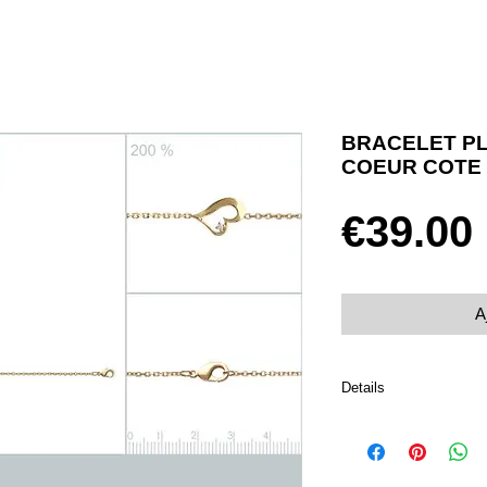
BRACELET PL
COEUR COTE
€39.00
A
Details
Plaqué or 750 et oxyde
Taille 18 cm
Fermoir mousqueton