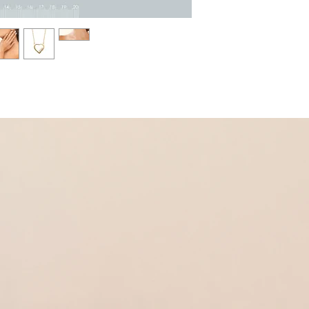
Dans la même collectio
* Collier
Réf 260009