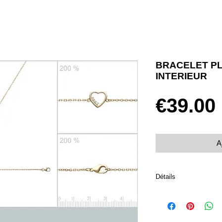
BRACELET PL
INTERIEUR
€39.00
A
Détails
Plaqué or 750 et oxyde
Taille 18 cm
Fermoir mousqueton