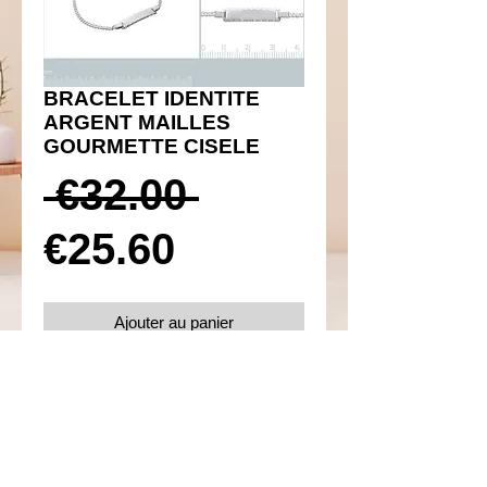
BRACELET IDENTITE
ARGENT MAILLES
GOURMETTE CISELE
Prix
 €32.00 
Prix
original
€25.60
promotionnel
Ajouter au panier
Réf 160005
Details
Argent 925 rhodié