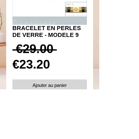
BRACELET EN PERLES
DE VERRE - MODELE 9
Prix
 €29.00 
Prix
original
€23.20
promotionnel
Ajouter au panier
Réf 130026
Détails
Diamètre 56 mm
Perles de verre MIYUKI