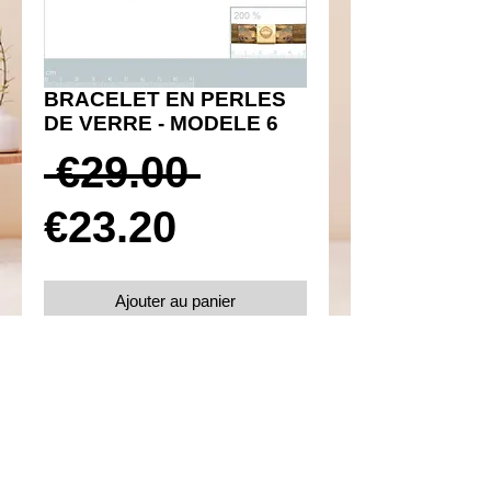
BRACELET EN PERLES
DE VERRE - MODELE 6
Prix
 €29.00 
Prix
original
€23.20
promotionnel
Ajouter au panier
Réf 130023
Détails
Diamètre 56 mm
Perles de verre MIYUKI