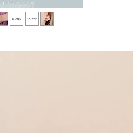
Dans la même collectio
* Boucles d'oreilles clo
Réf 450031