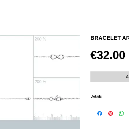
BRACELET AR
€32.00
A
Details
Argent 925 rhodié
Fermoir mousqueton
Taille 18 cm
Poids 1.13 g