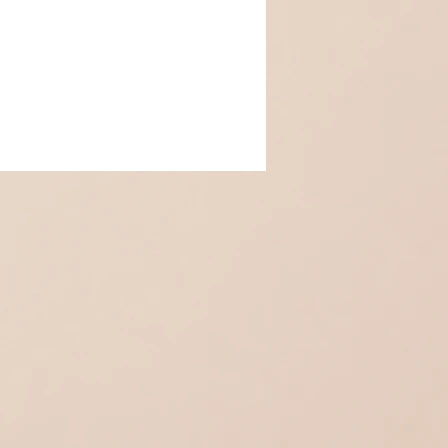
n :
us