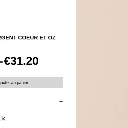
RGENT COEUR ET OZ
Prix
Prix
 
€31.20
original
promotionnel
jouter au panier
xydes de zirconium