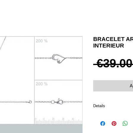
BRACELET A
INTERIEUR
 €39.00
A
Details
Argent 925 rhodié et o
Fermoir mousqueton
Taille 18 cm