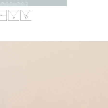
Poids 1.97 g
Dans la même collectio
* Collier
Réf 250005