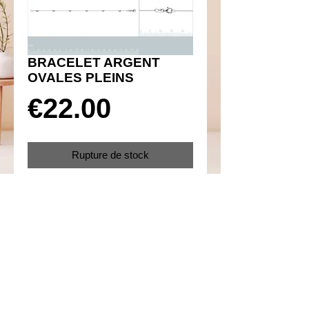
BRACELET ARGENT
OVALES PLEINS
Prix
€22.00
Rupture de stock
Réf 160027
Details
Argent 925 rhodié
Fermoir mousqueton
Taille 18 cm
Poids 1.38 g