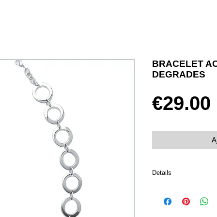
BRACELET A
DEGRADES
€29.00
A
Details
Taille 21 cm
Acier 316L inoxydable
Fermoir mousqueton