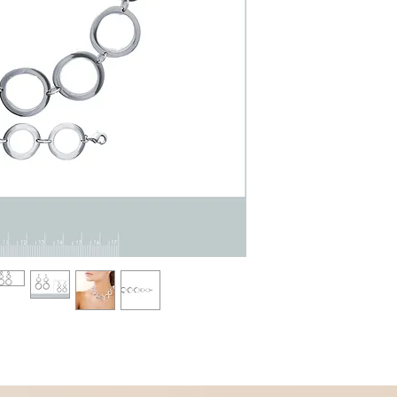
Dans la même collectio
* Collier 45 cm
Réf 230002
* Collier 45 cm
Réf 230001
* Boucles d'oreilles
Réf 430002
* Boucles d'oreilles
Réf 430010