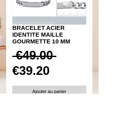
BRACELET ACIER
IDENTITE MAILLE
GOURMETTE 10 MM
Prix
 €49.00 
Prix
original
€39.20
promotionnel
Ajouter au panier
Réf 910016
Details
Acier 316L inoxydable