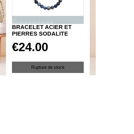
BRACELET ACIER ET
PIERRES SODALITE
Prix
€24.00
Rupture de stock
Réf 130017
Details
Diamètre 52 mm
Acier 316L inoxydable et pierres
véritables en sodalite