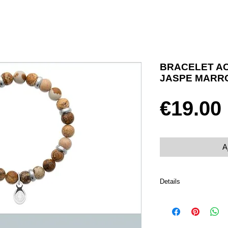
BRACELET AC
JASPE MARR
€19.00
A
Details
Fermoir mousqueton
Diamètre 60
Acier 316L inoxydable e