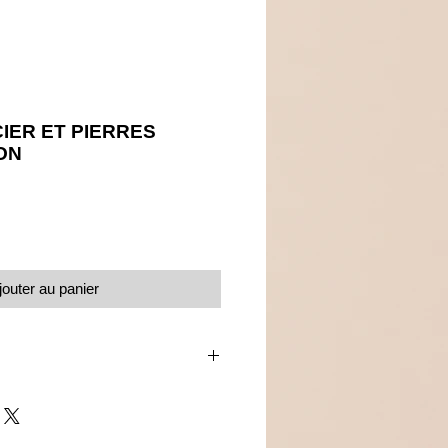
IER ET PIERRES
ON
Prix
jouter au panier
t pierres véritables en jaspe