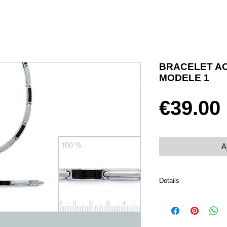
BRACELET AC
MODELE 1
€39.00
A
Details
Acier 316L inoxydable 
Taille 21 cm