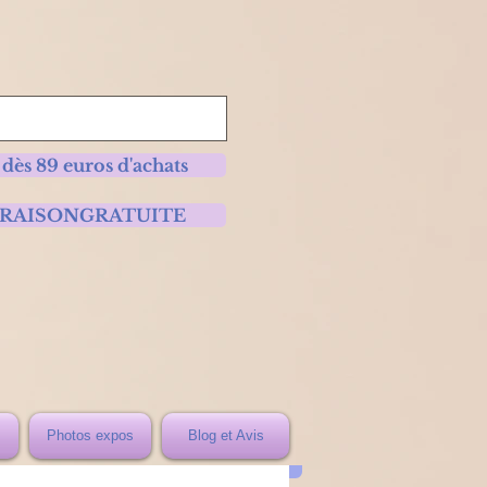
 dès 89 euros d'achats
 LIVRAISONGRATUITE
Photos expos
Blog et Avis