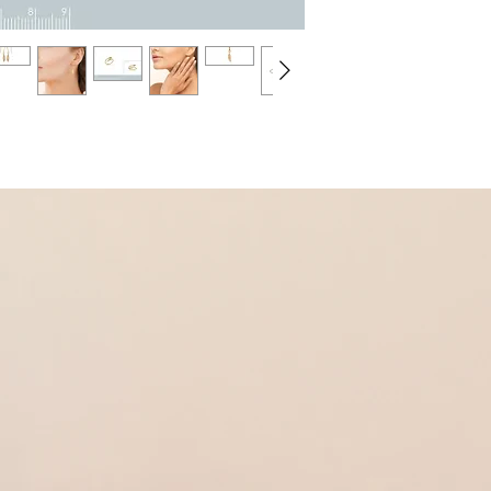
Dans la même collectio
* Boucles d'oreilles cr
Réf 460035
* Boucles d'oreilles po
Réf 460044
* Collier
Réf 260005
* Bracelet
Réf 170004
* Bague
Réf 660022
* Pendentif
Réf 360032
* Pendentif petit
Réf 360054