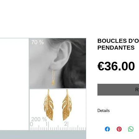
BOUCLES D'O
PENDANTES
€36.00
R
Details
Paire de boucles d'orei
Plaqué or 750