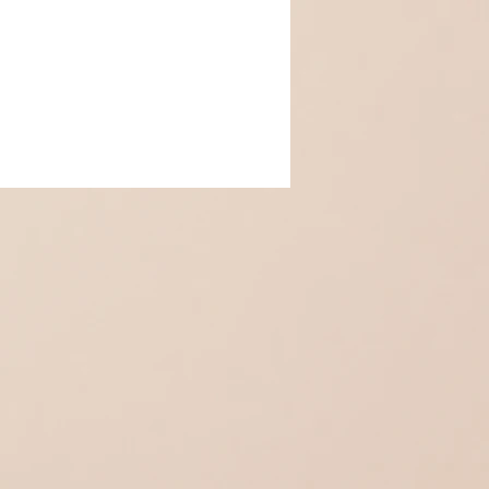
n :
ochets
ussettes