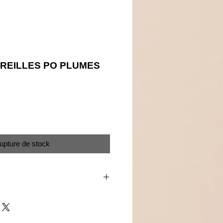
REILLES PO PLUMES
Prix
upture de stock
lles