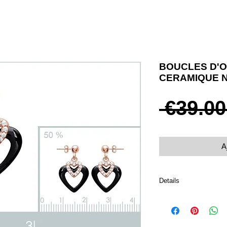
BOUCLES D'O
CERAMIQUE 
 €39.00
A
Details
Plaqué or rose 750 et 
Coeurs en céramique n