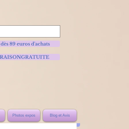
 dès 89 euros d'achats
 LIVRAISONGRATUITE
Photos expos
Blog et Avis