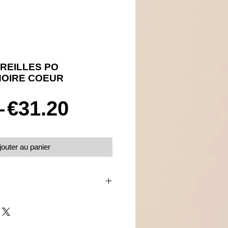
REILLES PO
NOIRE COEUR
Prix
Prix
 
€31.20
original
promotionnel
jouter au panier
oxydes de zirconium
oire