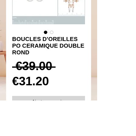
BOUCLES D'OREILLES
PO CERAMIQUE DOUBLE
ROND
Prix
 €39.00 
Prix
original
€31.20
promotionnel
Ajouter au panier
Réf 440001
Details