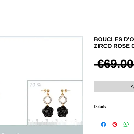
BOUCLES D'O
ZIRCO ROSE 
 €69.00
A
Details
Boucles d'oreilles pous
Plaqué or 750 avec ro
Rose en céramique noi