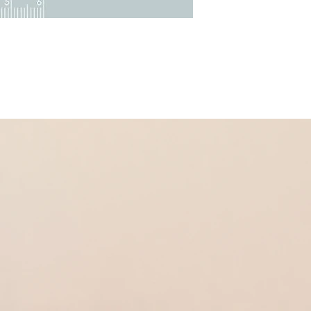
Dans la même collectio
* Collier
Réf 260001