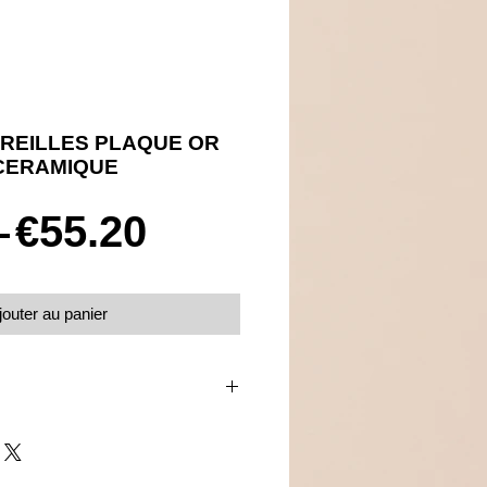
REILLES PLAQUE OR
CERAMIQUE
Prix
Prix
 
€55.20
original
promotionnel
jouter au panier
sette
nd en oxydes de zirconium
re