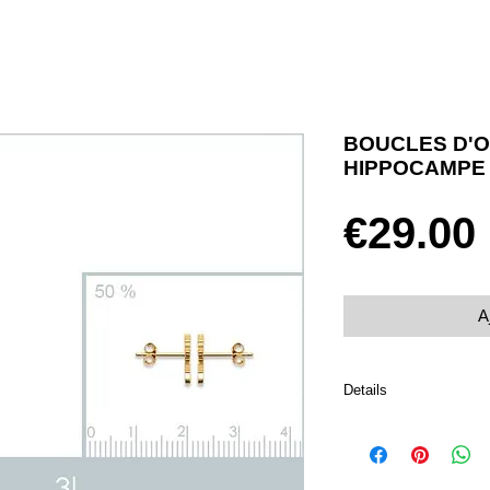
BOUCLES D'O
HIPPOCAMPE
€29.00
A
Details
Boucles d'oreilles pou
Plaqué or 750 et oxyde