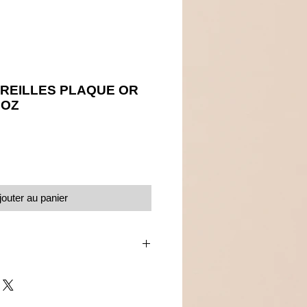
REILLES PLAQUE OR
 OZ
Prix
jouter au panier
ssettes
s de zirconium