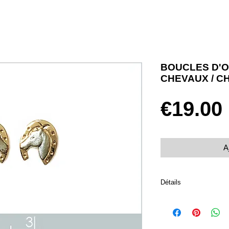
BOUCLES D'O
CHEVAUX / C
€19.00
A
Détails
Boucles d'oreilles pous
Plaqué or 750