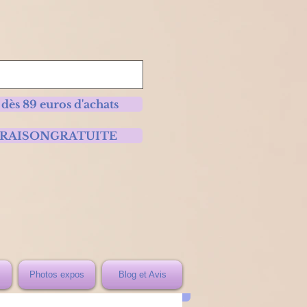
 dès 89 euros d'achats
 LIVRAISONGRATUITE
Photos expos
Blog et Avis