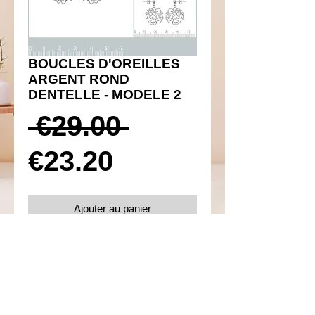
BOUCLES D'OREILLES
ARGENT ROND
DENTELLE - MODELE 2
Prix
 €29.00 
Prix
original
€23.20
promotionnel
Ajouter au panier
Réf 450064
Details
Boucles d'oreilles poussettes