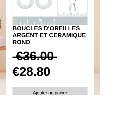
BOUCLES D'OREILLES
ARGENT ET CERAMIQUE
ROND
Prix
 €36.00 
Prix
original
€28.80
promotionnel
Ajouter au panier
Réf 410011
Détails
Boucles d'oreilles poussettes