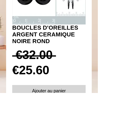
BOUCLES D'OREILLES
ARGENT CERAMIQUE
NOIRE ROND
Prix
 €32.00 
Prix
original
€25.60
promotionnel
Ajouter au panier
Réf 410072
Details
Boucles d'oreilles poussettes