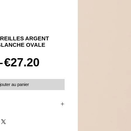
REILLES ARGENT
BLANCHE OVALE
Prix
Prix
 
€27.20
original
promotionnel
jouter au panier
ssettes
xydes de zirconium