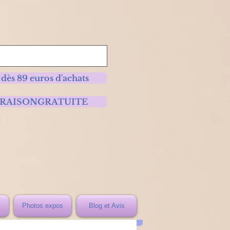
 dès 89 euros d'achats
 LIVRAISONGRATUITE
Photos expos
Blog et Avis