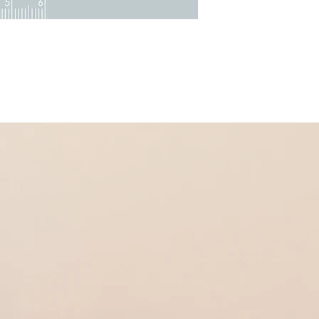
Ovale en céramique bl
Dans la même collectio
* Pendentif
Réf 310061