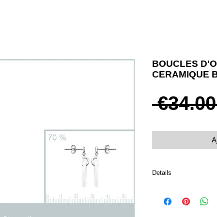
BOUCLES D'O
CERAMIQUE 
 €34.00
A
Details
Boucles d'oreilles pou
Argent 925 rhodié et o
Poids 0.47 g