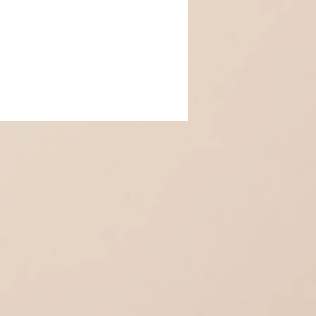
anche
n :