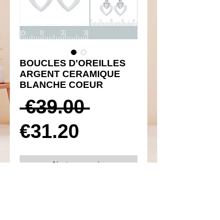
BOUCLES D'OREILLES
ARGENT CERAMIQUE
BLANCHE COEUR
Prix
 €39.00 
Prix
original
€31.20
promotionnel
Ajouter au panier
Réf 410041
Détails