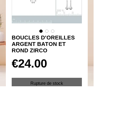
BOUCLES D'OREILLES
ARGENT BATON ET
ROND ZIRCO
Prix
€24.00
Rupture de stock
Réf 450073
Details
Boucles d'oreilles sans attache !