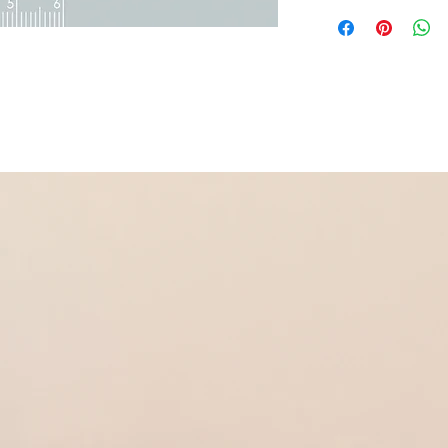
Plaqué or 750
Bague se portant seul
bagues en céramique..