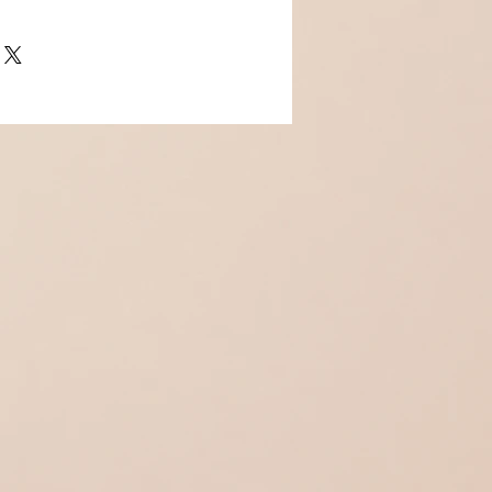
 oxydes de zirconium microsertis