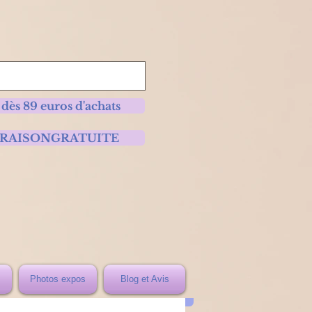
 dès 89 euros d'achats
 LIVRAISONGRATUITE
Photos expos
Blog et Avis