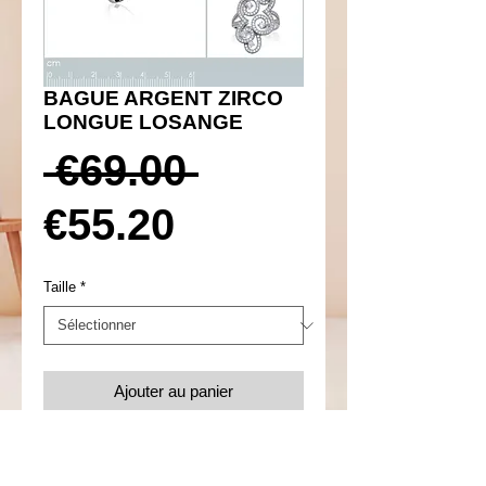
BAGUE ARGENT ZIRCO
LONGUE LOSANGE
Prix
 €69.00 
Prix
original
€55.20
promotionnel
Taille
*
Ajouter au panier
Réf 650034