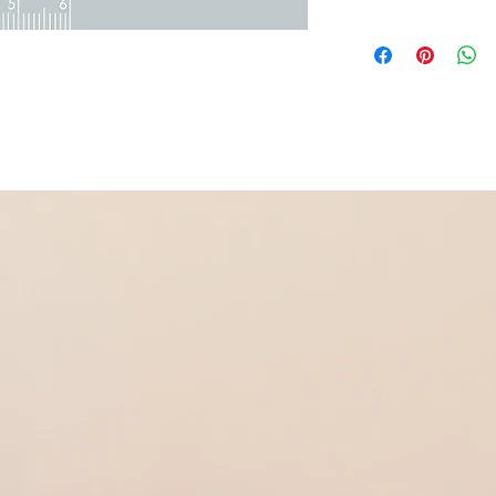
Argent 925 rhodié ave
Poids 2.98 g
Idéal avec :
* Collier
Réf 250003