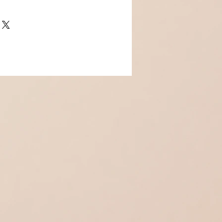
oxydes de zirconium.
eau central d'oxydes tournant