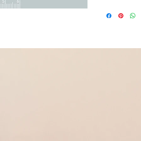
Acier 316L inoxydable
Céramique noire avec 
Bague anti stress, ann