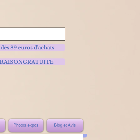
 dès 89 euros d'achats
 LIVRAISONGRATUITE
Photos expos
Blog et Avis