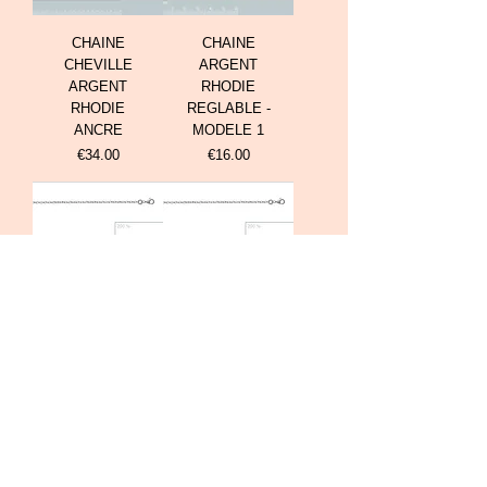
CHAINE
CHAINE
CHEVILLE
ARGENT
ARGENT
RHODIE
RHODIE
REGLABLE -
ANCRE
MODELE 1
Prix
Prix
€34.00
€16.00
CHAINE
CHAINE
ARGENT
ARGENT -
RHODIE -
MODELE 3
MODELE 1
Prix
€12.00
Prix
€16.00
Voir plus