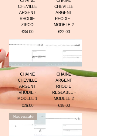
CHAINE
CHAINE
CHEVILLE
CHEVILLE
ARGENT
ARGENT
RHODIE
RHODIE -
ZIRCO
MODELE 2
Prix
Prix
€34.00
€22.00
CHAINE
CHAINE
CHEVILLE
ARGENT
ARGENT
RHODIE
RHODIE -
REGLABLE -
MODELE 1
MODELE 2
Prix
Prix
€26.00
€19.00
Nouveauté