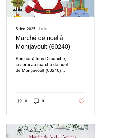
5 déc. 2025
∙
1
min
Marché de noël à
Montjavoult (60240)
Bonjour à tous Dimanche,
je serai au marché de noël
de Montjavoult (60240)
Vous trouverez toutes les
infos sur l'affiche en pièce
jointe. Si vous ne pouvez
pas vous y rendre, sachez
que vous avez toujours la
0
0
possibilité de commander
sur mon site internet :
lavalleedesbijoux.fr C'est le
moment de trouver
quelques cadeauxpour
mettre sous votre sapin de