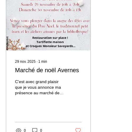
noël Il y en a vraiment
pour toutes les bourses,
alors offrez un bijou de
qualité à moindre coût :)
On oublie souvent les
enfants, mais pas chez...
29 nov. 2025
∙
1
min
Marché de noël Avernes
C'est avec grand plaisir
que je vous annonce ma
présence au marché de
noël d'Avernes (95), ce
week end samedi 29 et
dimanche 30 novembre.
Je serai au même endroit
(salle polyvalente) que
l'année dernière ;-). Vous
0
0